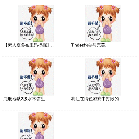
【素人夏多布里昂挖掘】..
Tinder约会与完美..
屁股地狱2级水木弥生 ..
我让在情色游戏中打败的..